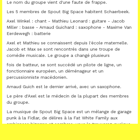
Le nom du groupe vient d'une faute de frappe.
Les 5 membres de Spout Big Space habitent Schaerbeek.
Axel Winkel : chant - Mathieu Leonard : guitare - Jacob
Miller : basse - Arnaud Guichard : saxophone - Maxime Van
Eerdewegh : batterie
Axel et Mathieu se connaissent depuis l'école maternelle.
Jacob et Max se sont rencontrés dans une troupe de
comédie musicale. Le groupe a changé plusieurs
fois de batteur, se sont succédé un pilote de ligne, un
fonctionnaire européen, un déménageur et un
percussionniste macédonien.
Arnaud Guich est le dernier arrivé, avec un saxophone.
Le père d'Axel est le médecin de la plupart des membres
du groupe.
La musique de Spout Big Space est un mélange de garage
punk à la Fidlar, de délires à la Fat White Family aux
ambiances bizarres et sombres, vous la trouverez quelque
part entre les Sonics et Bauhaus.
One Too Many, le nouvel EP mèle deux sessions