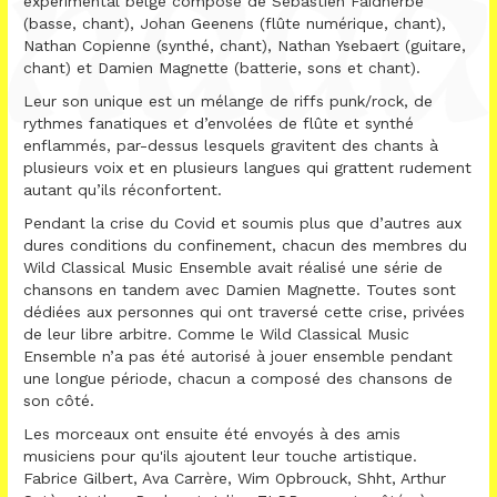
expérimental belge composé de Sébastien Faidherbe
(basse, chant), Johan Geenens (flûte numérique, chant),
Nathan Copienne (synthé, chant), Nathan Ysebaert (guitare,
chant) et Damien Magnette (batterie, sons et chant).
Leur son unique est un mélange de riffs punk/rock, de
rythmes fanatiques et d’envolées de flûte et synthé
enflammés, par-dessus lesquels gravitent des chants à
plusieurs voix et en plusieurs langues qui grattent rudement
autant qu’ils réconfortent.
Pendant la crise du Covid et soumis plus que d’autres aux
dures conditions du confinement, chacun des membres du
Wild Classical Music Ensemble avait réalisé une série de
chansons en tandem avec Damien Magnette. Toutes sont
dédiées aux personnes qui ont traversé cette crise, privées
de leur libre arbitre. Comme le Wild Classical Music
Ensemble n’a pas été autorisé à jouer ensemble pendant
une longue période, chacun a composé des chansons de
son côté.
Les morceaux ont ensuite été envoyés à des amis
musiciens pour qu'ils ajoutent leur touche artistique.
Fabrice Gilbert, Ava Carrère, Wim Opbrouck, Shht, Arthur