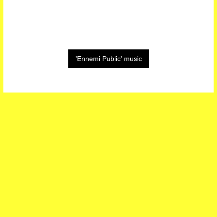
'Ennemi Public' music
CONTACT US