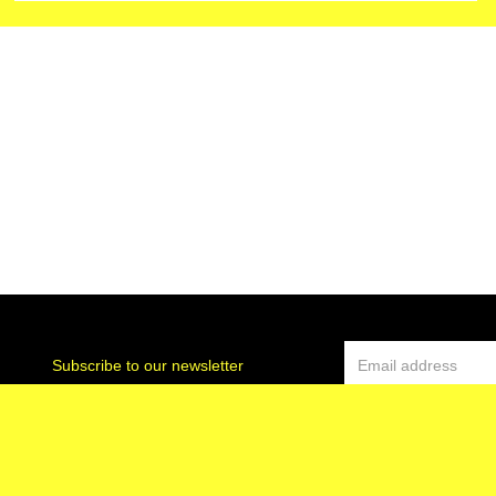
Subscribe to our newsletter
pport of the FWB
artistique.cfwb.be
Made with love by LN & Lo