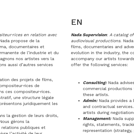
EN
teur·rices en relation avec
Nada Supervision
:
A catalog o
ada propose de la
audiovisual productions
. Nada
néma, documentaires et
films, documentaries and adver
ermanente de l’industrie et du
evolution in the industry, the 
gnons nos artistes vers la
accompany our artists towards
ons aussi d’autres services
offer the following services:
ation des projets de films,
Consulting:
Nada advises
ompositeur·rices de
commercial productions 
ns ces compositeur·rices.
these artists.
ratif, une structure légale
Admin:
Nada provides a l
eprésentons juridiquement les
and contractual services.
artists during negotiation
ns la gestion de leurs droits,
Management:
Nada suppo
 Nous gèrons la
rights, statements, track
, relations publiques et
representation (strategy,
vre l’activité de leur