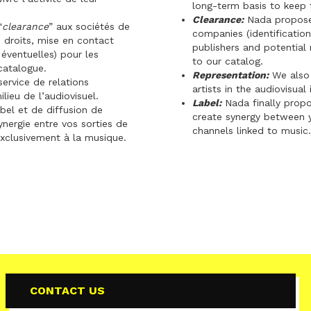
long-term basis to keep 
Clearance:
Nada proposes
“
clearance
” aux sociétés de
companies (identification
 droits, mise en contact
publishers and potential 
 éventuelles) pour les
to our catalog.
catalogue.
Representation:
We also 
ervice de relations
artists in the audiovisual
lieu de l’audiovisuel.
Label:
Nada finally propo
el et de diffusion de
create synergy between y
ynergie entre vos sorties de
channels linked to music
 exclusivement à la musique.
CONTACT US