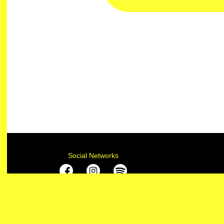
Social Networks
With the su
© 2022 — NADA
www.creation