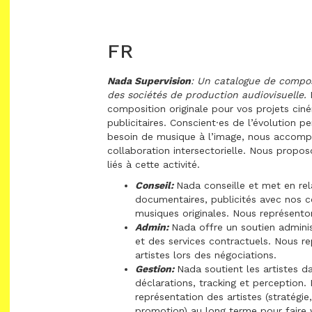
FR
Nada Supervision
:
Un catalogue de composi
des sociétés de production audiovisuelle.
N
composition originale pour vos projets ci
publicitaires. Conscient·es de l’évolution p
besoin de musique à l’image, nous accompa
collaboration intersectorielle. Nous propos
liés à cette activité.
Conseil:
Nada conseille et met en rel
documentaires, publicités avec nos c
musiques originales. Nous représento
Admin:
Nada offre un soutien administ
et des services contractuels. Nous r
artistes lors des négociations.
Gestion:
Nada soutient les artistes da
déclarations, tracking et perception.
représentation des artistes (stratégie
promotion) au long terme pour faire vi